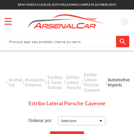
BEM-VINDO A LOJA DE AUTO PEÇAS MAIS COMPLETA DO MERCADO!
Estribo
Estribos
Estribo
Arsenal
Acessórios
Lateral
Automotive
E Santo
Lateral
Car
Externos
Porsche
Imports
Antônio
Porsche
Cayenne
Estribo Lateral Porsche Cayenne
Ordenar por:
Selecione