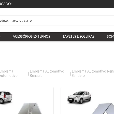
RCADO!
S
ACESSÓRIOS EXTERNOS
TAPETES E SOLEIRAS
SOM
Emblema
Emblema Automotivo
Emblema Automotivo Rena
Automotivo
Renault
Sandero