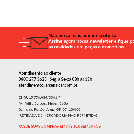
Não perca mais nenhuma oferta!
Assine agora nossa newsletter e fique p
as novidades em peças automotivas.
Atendimento ao cliente
0800 277 3625 | Seg. a Sexta 08h as 18h
atendimento@arsenalcar.com.br
CNPJ: 15.776.984/0001-74
Av. Adília Barbosa Neves, 3636
Bairro do Portão, Arujá -SP, 07413-000
(RETIRADA DE MERCADORIA NÃO PERMITIDA)
PAGUE SUAS COMPRAS EM ATÉ 10X SEM JUROS