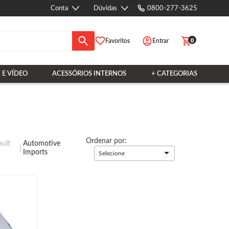
Conta
Dúvidas
0800-277-3625
0
Favoritos
Entrar
 E VÍDEO
ACESSÓRIOS INTERNOS
+ CATEGORIAS
Ordenar por:
ult
Automotive
Imports
Selecione