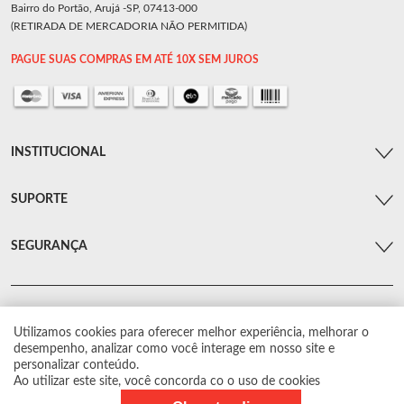
Bairro do Portão, Arujá -SP, 07413-000
(RETIRADA DE MERCADORIA NÃO PERMITIDA)
PAGUE SUAS COMPRAS EM ATÉ 10X SEM JUROS
INSTITUCIONAL
SUPORTE
SEGURANÇA
Utilizamos cookies para oferecer melhor experiência, melhorar o
© Arsenal Car. Todos os direitos reservados.
desempenho, analizar como você interage em nosso site e
Proibida reprodução total ou parcial. Preços e estoque sujeito a alterações sem
personalizar conteúdo.
aviso prévio.
Ao utilizar este site, você concorda co o uso de cookies