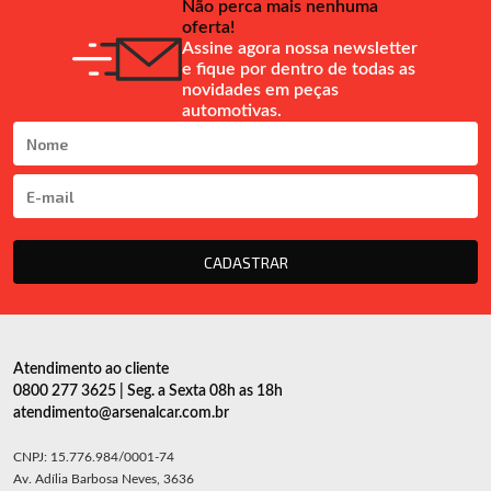
Não perca mais nenhuma
oferta!
Assine agora nossa newsletter
e fique por dentro de todas as
novidades em peças
automotivas.
CADASTRAR
Atendimento ao cliente
0800 277 3625 | Seg. a Sexta 08h as 18h
atendimento@arsenalcar.com.br
CNPJ: 15.776.984/0001-74
Av. Adília Barbosa Neves, 3636