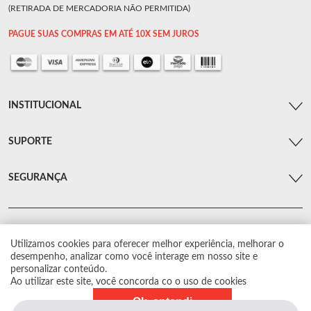
(RETIRADA DE MERCADORIA NÃO PERMITIDA)
PAGUE SUAS COMPRAS EM ATÉ 10X SEM JUROS
INSTITUCIONAL
SUPORTE
SEGURANÇA
Utilizamos cookies para oferecer melhor experiência, melhorar o
© Arsenal Car. Todos os direitos reservados.
desempenho, analizar como você interage em nosso site e
Proibida reprodução total ou parcial. Preços e estoque sujeito a alterações sem
personalizar conteúdo.
aviso prévio.
Ao utilizar este site, você concorda co o uso de cookies
Ok, entendi