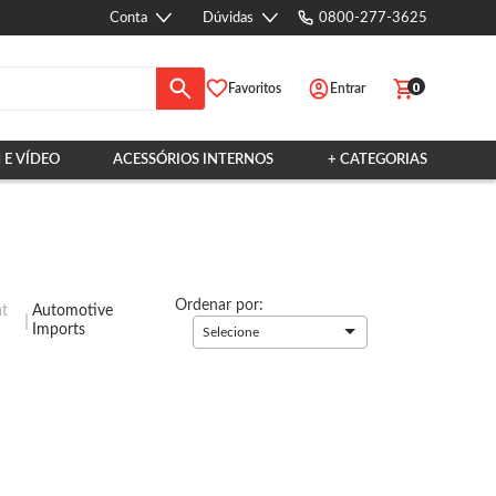
Conta
Dúvidas
0800-277-3625
0
Favoritos
Entrar
 E VÍDEO
ACESSÓRIOS INTERNOS
+ CATEGORIAS
Ordenar por:
at
Automotive
Imports
Selecione