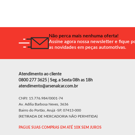
Não perca mais nenhuma oferta!
Assine agora nossa newsletter e fique p
as novidades em peças automotivas.
Atendimento ao cliente
0800 277 3625 | Seg. a Sexta 08h as 18h
atendimento@arsenalcar.com.br
CNPJ: 15.776.984/0001-74
Av. Adília Barbosa Neves, 3636
Bairro do Portão, Arujá -SP, 07413-000
(RETIRADA DE MERCADORIA NÃO PERMITIDA)
PAGUE SUAS COMPRAS EM ATÉ 10X SEM JUROS