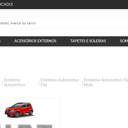
RCADO!
S
ACESSÓRIOS EXTERNOS
TAPETES E SOLEIRAS
SOM
Emblema
Emblema Automotivo
Emblema Automotivo Fi
Automotivo
Fiat
Mobi