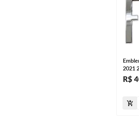
Emble
2021 
Peças
R$ 4