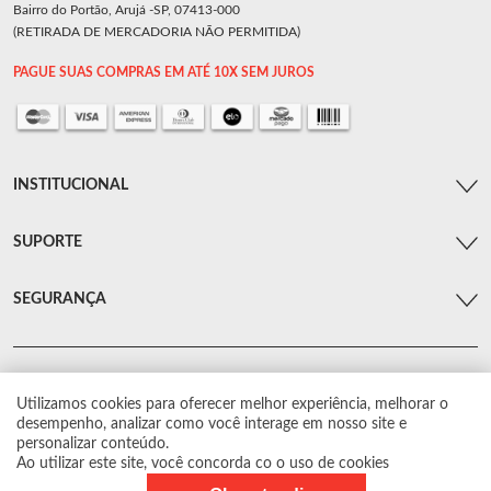
Bairro do Portão, Arujá -SP, 07413-000
(RETIRADA DE MERCADORIA NÃO PERMITIDA)
PAGUE SUAS COMPRAS EM ATÉ 10X SEM JUROS
INSTITUCIONAL
SUPORTE
SEGURANÇA
Utilizamos cookies para oferecer melhor experiência, melhorar o
© Arsenal Car. Todos os direitos reservados.
desempenho, analizar como você interage em nosso site e
Proibida reprodução total ou parcial. Preços e estoque sujeito a alterações sem
personalizar conteúdo.
aviso prévio.
Ao utilizar este site, você concorda co o uso de cookies