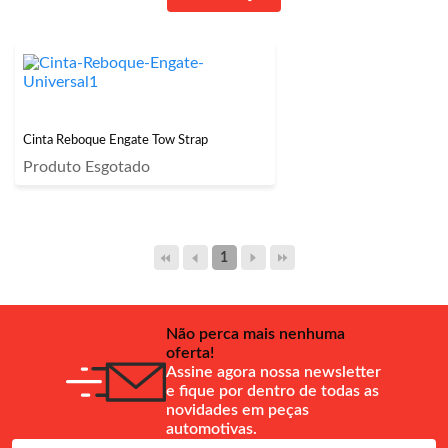
Cinta Reboque Engate Tow Strap
Produto Esgotado
1
Não perca mais nenhuma
oferta!
Assine agora nossa newsletter
e fique por dentro de todas as
novidades em peças
automotivas.