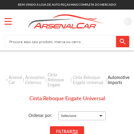
BEM-VINDO A LOJA DE AUTO PEÇAS MAIS COMPLETA DO MERCADO!
Cinta
Arsenal
Acessórios
Cinta Reboque
Automotive
Reboque
Car
Externos
Engate Universal
Imports
Engate
Cinta Reboque Engate Universal
Ordenar por:
Selecione
FILTRAR