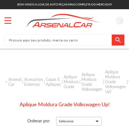
BEM-VINDO A LOJA DE AUTO PEÇAS MAIS COMPLETA DO MERCADO!
Aplique
Aplique
Aplique
Moldura
Arsenal
Acessórios
Capas E
Moldura
Moldura
Grade
Car
Externos
Apliques
Grade
Grade
Volkswagen
Volkswagen
Up!
Aplique Moldura Grade Volkswagen Up!
Ordenar por:
Selecione