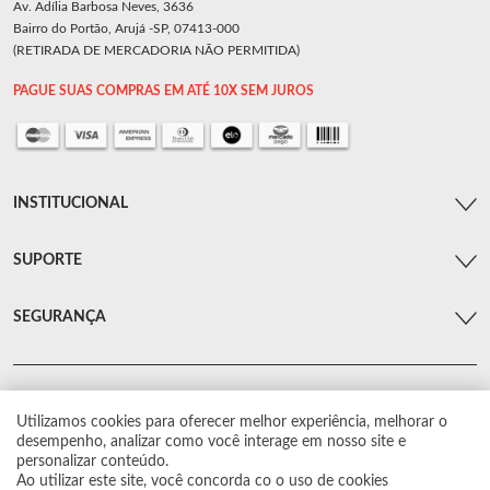
Av. Adília Barbosa Neves, 3636
Bairro do Portão, Arujá -SP, 07413-000
(RETIRADA DE MERCADORIA NÃO PERMITIDA)
PAGUE SUAS COMPRAS EM ATÉ 10X SEM JUROS
INSTITUCIONAL
SUPORTE
SEGURANÇA
Utilizamos cookies para oferecer melhor experiência, melhorar o
© Arsenal Car. Todos os direitos reservados.
desempenho, analizar como você interage em nosso site e
Proibida reprodução total ou parcial. Preços e estoque sujeito a alterações sem
personalizar conteúdo.
aviso prévio.
Ao utilizar este site, você concorda co o uso de cookies