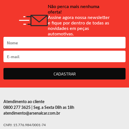
Não perca mais nenhuma
oferta!
Assine agora nossa newsletter
e fique por dentro de todas as
novidades em peças
automotivas.
CADASTRAR
Atendimento ao cliente
0800 277 3625 | Seg. a Sexta 08h as 18h
atendimento@arsenalcar.com.br
CNPJ: 15.776.984/0001-74