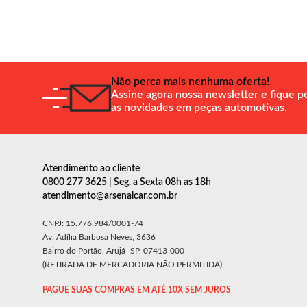
Não perca mais nenhuma oferta!
Assine agora nossa newsletter e fique p
as novidades em peças automotivas.
Atendimento ao cliente
0800 277 3625 | Seg. a Sexta 08h as 18h
atendimento@arsenalcar.com.br
CNPJ: 15.776.984/0001-74
Av. Adília Barbosa Neves, 3636
Bairro do Portão, Arujá -SP, 07413-000
(RETIRADA DE MERCADORIA NÃO PERMITIDA)
PAGUE SUAS COMPRAS EM ATÉ 10X SEM JUROS