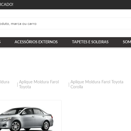
RCADO!
S
ACESSÓRIOS EXTERNOS
TAPETES E SOLEIRAS
SOM
ldura
Aplique Moldura Farol
Aplique Moldura Farol Toyota
Toyota
Corolla