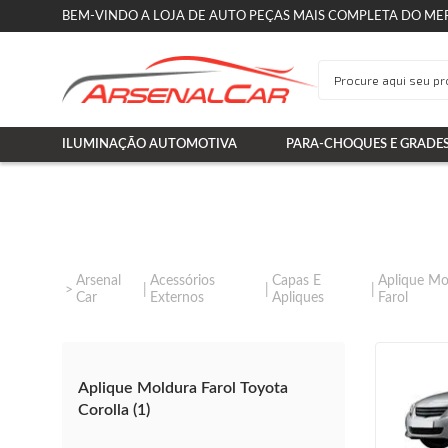
BEM-VINDO A LOJA DE AUTO PEÇAS MAIS COMPLETA DO ME
ILUMINAÇÃO AUTOMOTIVA
PARA-CHOQUES E GRADE
Arsenal
Acessórios
Capas E
Aplique Mo
Car
Externos
Apliques
Farol
Aplique Moldura Farol Toyota
Corolla (1)