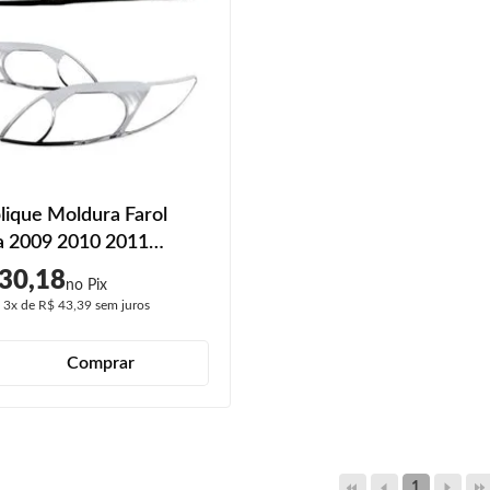
lique Moldura Farol
a 2009 2010 2011
do
30,18
é
3x
de
R$ 43,39
sem juros
Comprar
1