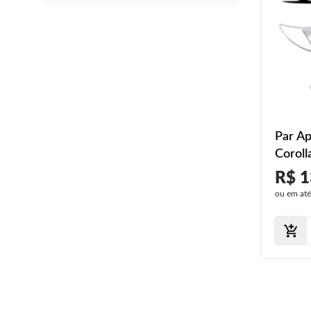
Par Ap
Coroll
Croma
R$ 1
ou em at