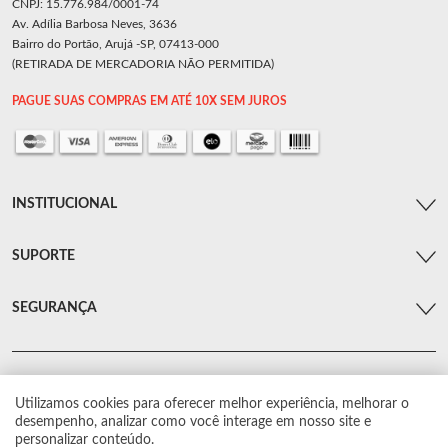
CNPJ: 15.776.984/0001-74
Av. Adília Barbosa Neves, 3636
Bairro do Portão, Arujá -SP, 07413-000
(RETIRADA DE MERCADORIA NÃO PERMITIDA)
PAGUE SUAS COMPRAS EM ATÉ 10X SEM JUROS
INSTITUCIONAL
SUPORTE
SEGURANÇA
Utilizamos cookies para oferecer melhor experiência, melhorar o
© Arsenal Car. Todos os direitos reservados.
desempenho, analizar como você interage em nosso site e
Proibida reprodução total ou parcial. Preços e estoque sujeito a alterações sem
personalizar conteúdo.