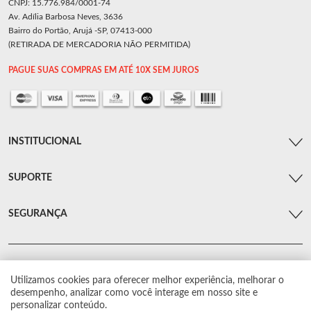
CNPJ: 15.776.984/0001-74
Av. Adília Barbosa Neves, 3636
Bairro do Portão, Arujá -SP, 07413-000
(RETIRADA DE MERCADORIA NÃO PERMITIDA)
PAGUE SUAS COMPRAS EM ATÉ 10X SEM JUROS
INSTITUCIONAL
SUPORTE
SEGURANÇA
Utilizamos cookies para oferecer melhor experiência, melhorar o
© Arsenal Car. Todos os direitos reservados.
desempenho, analizar como você interage em nosso site e
Proibida reprodução total ou parcial. Preços e estoque sujeito a alterações sem
personalizar conteúdo.