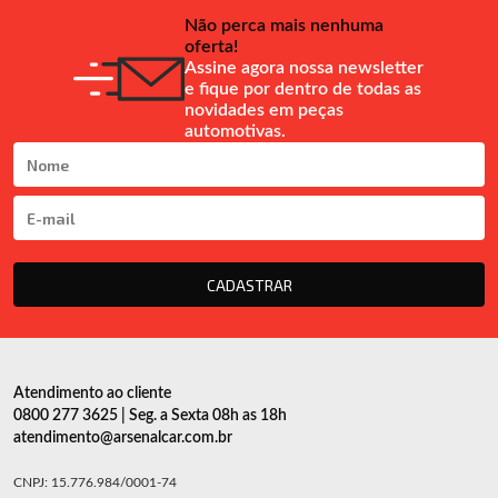
Não perca mais nenhuma
oferta!
Assine agora nossa newsletter
e fique por dentro de todas as
novidades em peças
automotivas.
CADASTRAR
Atendimento ao cliente
0800 277 3625 | Seg. a Sexta 08h as 18h
atendimento@arsenalcar.com.br
CNPJ: 15.776.984/0001-74