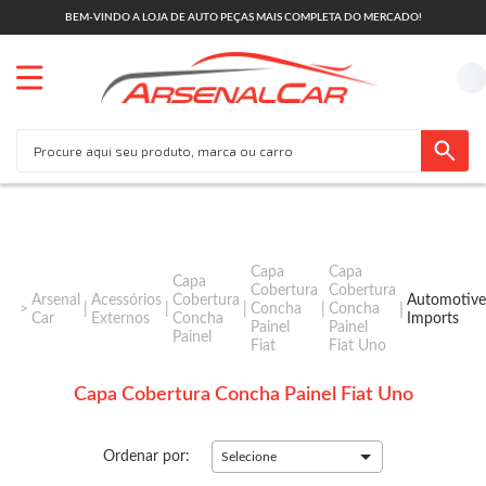
BEM-VINDO A LOJA DE AUTO PEÇAS MAIS COMPLETA DO MERCADO!
Capa
Capa
Capa
Cobertura
Cobertura
Arsenal
Acessórios
Cobertura
Automotive
Concha
Concha
Car
Externos
Concha
Imports
Painel
Painel
Painel
Fiat
Fiat Uno
Capa Cobertura Concha Painel Fiat Uno
Ordenar por:
Selecione