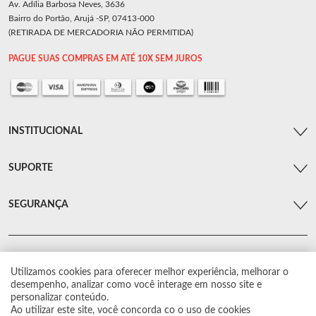
Av. Adília Barbosa Neves, 3636
Bairro do Portão, Arujá -SP, 07413-000
(RETIRADA DE MERCADORIA NÃO PERMITIDA)
PAGUE SUAS COMPRAS EM ATÉ 10X SEM JUROS
INSTITUCIONAL
SUPORTE
SEGURANÇA
Utilizamos cookies para oferecer melhor experiência, melhorar o
© Arsenal Car. Todos os direitos reservados.
desempenho, analizar como você interage em nosso site e
Proibida reprodução total ou parcial. Preços e estoque sujeito a alterações sem
personalizar conteúdo.
aviso prévio.
Ao utilizar este site, você concorda co o uso de cookies