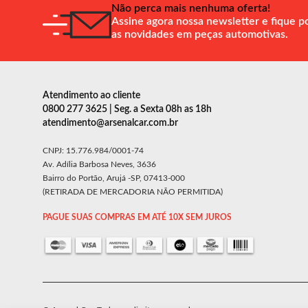
Não perca mais nenhuma oferta!
Assine agora nossa newsletter e fique p
as novidades em peças automotivas.
Atendimento ao cliente
0800 277 3625 | Seg. a Sexta 08h as 18h
atendimento@arsenalcar.com.br
CNPJ: 15.776.984/0001-74
Av. Adília Barbosa Neves, 3636
Bairro do Portão, Arujá -SP, 07413-000
(RETIRADA DE MERCADORIA NÃO PERMITIDA)
PAGUE SUAS COMPRAS EM ATÉ 10X SEM JUROS