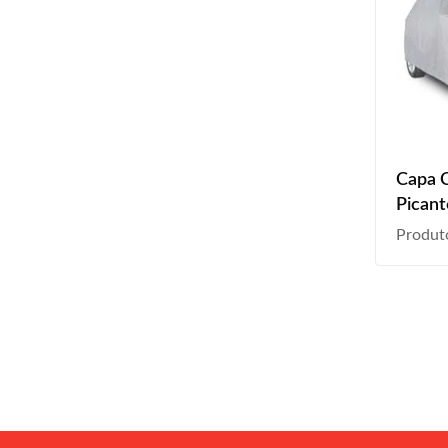
Capa 
Picant
2012 
Produt
2017 
Centr