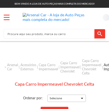
BEM-VINDO A LOJA DE AUTO PEÇAS MAIS COMPLETA DO MERCADO!
Capa Carro
Capa Carro
Arsenal
Acessórios
Capa Carro
Impermeavel
Aut
Impermeavel
Car
Externos
Impermeavel
Chevrolet
Imp
Chevrolet
Celta
Capa Carro Impermeavel Chevrolet Celta
Ordenar por:
Selecione