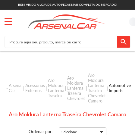
BEM-VINDO A LOJA DE AUTO PEÇAS MAIS COMPLETA DO MERCADO!
Aro
Aro
Aro
Moldura
Moldura
Arsenal
Acessórios
Moldura
Lanterna
Automotive
Lanterna
Car
Externos
Lanterna
Traseira
Imports
Traseira
Traseira
Chevrolet
Chevrolet
Camaro
Aro Moldura Lanterna Traseira Chevrolet Camaro
Ordenar por:
Selecione