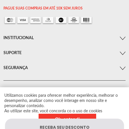
PAGUE SUAS COMPRAS EM ATÉ 10X SEM JUROS
INSTITUCIONAL
SUPORTE
SEGURANÇA
Utilizamos cookies para oferecer melhor experiência, melhorar o
© Arsenal Car. Todos os direitos reservados.
desempenho, analizar como você interage em nosso site e
Proibida reprodução total ou parcial. Preços e estoque sujeito a alterações sem
personalizar conteúdo.
aviso prévio.
Ao utilizar este site, você concorda co o uso de cookies
Ok, entendi