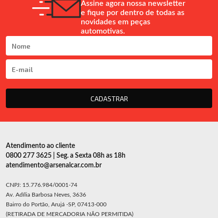
Assine agora nossa newsletter
e fique por dentro de todas as
novidades em peças
automotivas.
CADASTRAR
Atendimento ao cliente
0800 277 3625 | Seg. a Sexta 08h as 18h
atendimento@arsenalcar.com.br
CNPJ: 15.776.984/0001-74
Av. Adília Barbosa Neves, 3636
Bairro do Portão, Arujá -SP, 07413-000
(RETIRADA DE MERCADORIA NÃO PERMITIDA)