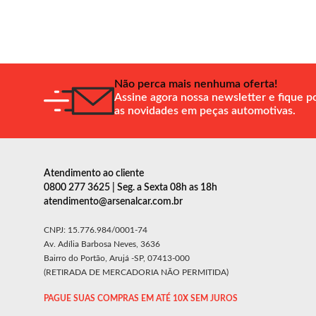
Não perca mais nenhuma oferta!
Assine agora nossa newsletter e fique p
as novidades em peças automotivas.
Atendimento ao cliente
0800 277 3625 | Seg. a Sexta 08h as 18h
atendimento@arsenalcar.com.br
CNPJ: 15.776.984/0001-74
Av. Adília Barbosa Neves, 3636
Bairro do Portão, Arujá -SP, 07413-000
(RETIRADA DE MERCADORIA NÃO PERMITIDA)
PAGUE SUAS COMPRAS EM ATÉ 10X SEM JUROS