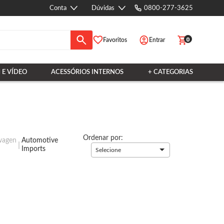
Conta
Dúvidas
0800-277-3625
0
Favoritos
Entrar
 E VÍDEO
ACESSÓRIOS INTERNOS
+ CATEGORIAS
Ordenar por:
swagen
Automotive
Imports
Selecione