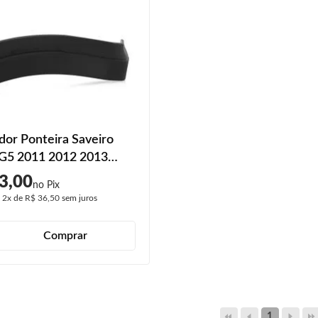
dor Ponteira Saveiro
 G5 2011 2012 2013
ra
3,00
é
2x
de
R$ 36,50
sem juros
Comprar
1