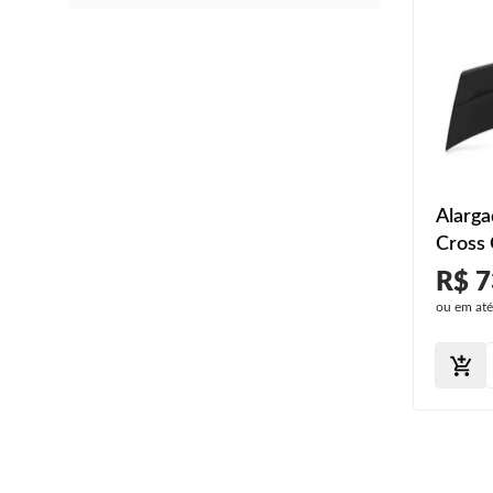
Alarga
Cross
Trasei
R$ 7
ou em at