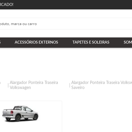
RCADO!
S
ACESSÓRIOS EXTERNOS
TAPETES E SOLEIRAS
SOM
a
Alargador Ponteira Traseira
Alargador Ponteira Traseira Volk
Volkswagen
Saveiro