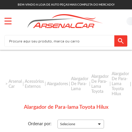
BEM-VINDO A LOJA DE AUTO PEÇAS MAIS COMPLETA DO MERCADO!
Alargador
Alargador
Alargador
De Para-
Arsenal
Acessórios
De Para-
Alargadores
De Para-
Lama
Car
Externos
Lama
Lama
Toyota
Toyota
Hilux
Alargador de Para-lama Toyota Hilux
Ordenar por:
Selecione