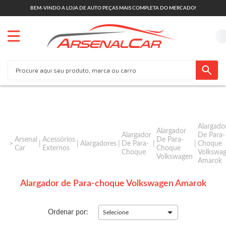
BEM-VINDO A LOJA DE AUTO PEÇAS MAIS COMPLETA DO MERCADO!
Alargado
Alargador
Alargador
De Para-
Arsenal
Acessórios
De Para-
Alargadores
De Para-
Choque
Car
Externos
Choque
Choque
Volkswa
Volkswagen
Amarok
Alargador de Para-choque Volkswagen Amarok
Ordenar por:
Selecione