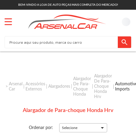
BEM-VINDO A LOJA DE AUTO PEÇAS MAIS COMPLETA DO MERCADO!
Alargador
Alargador
De Para-
Arsenal
Acessórios
De Para-
Automotiv
Alargadores
Choque
Car
Externos
Choque
Imports
Honda
Honda
Hrv
Alargador de Para-choque Honda Hrv
Ordenar por:
Selecione