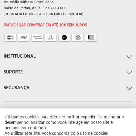
Av. Adília Barbosa Neves, 3636
Bairro do Portão, Arujá -SP, 07413-000
(RETIRADA DE MERCADORIA NÃO PERMITIDA)
PAGUE SUAS COMPRAS EM ATÉ 10X SEM JUROS
INSTITUCIONAL
SUPORTE
SEGURANÇA
Utilizamos cookies para oferecer melhor experiência, melhorar o
© Arsenal Car. Todos os direitos reservados.
desempenho, analizar como você interage em nosso site e
Proibida reprodução total ou parcial. Preços e estoque sujeito a alterações sem
personalizar conteúdo.
aviso prévio.
Ao utilizar este site, você concorda co o uso de cookies