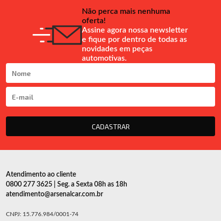
Não perca mais nenhuma
oferta!
Assine agora nossa newsletter
e fique por dentro de todas as
novidades em peças
automotivas.
CADASTRAR
Atendimento ao cliente
0800 277 3625 | Seg. a Sexta 08h as 18h
atendimento@arsenalcar.com.br
CNPJ: 15.776.984/0001-74