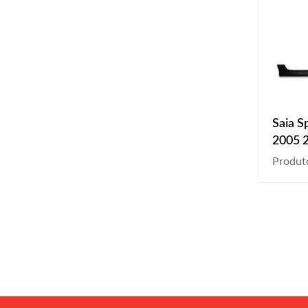
Saia S
2005 
Liso La
Produt