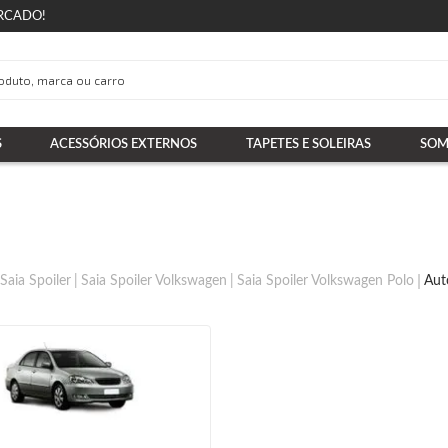
RCADO!
S
ACESSÓRIOS EXTERNOS
TAPETES E SOLEIRAS
SOM
Saia Spoiler
Saia Spoiler Volkswagen
Saia Spoiler Volkswagen Polo
Aut