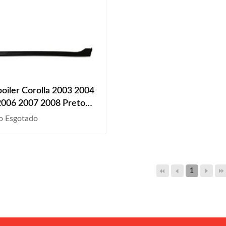
poiler Corolla 2003 2004
2006 2007 2008 Preto
teral
o Esgotado
1