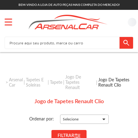
BEM-VINDO A LOJA DE AUTO PEÇAS MAIS COMPLETA DO MERCADO!
Jogo De
Arsenal
Tapetes E
Jogo De Tapetes
Tapete
Tapetes
Car
Soleiras
Renault Clio
Renault
Jogo de Tapetes Renault Clio
Ordenar por:
Selecione
FILTRAR