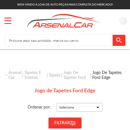
BEM-VINDO A LOJA DE AUTO PEÇAS MAIS COMPLETA DO MERCADO!
Arsenal
Tapetes E
Jogo De
Jogo De Tapetes
Tapete
Car
Soleiras
Tapetes Ford
Ford Edge
Jogo de Tapetes Ford Edge
Ordenar por:
Selecione
FILTRAR