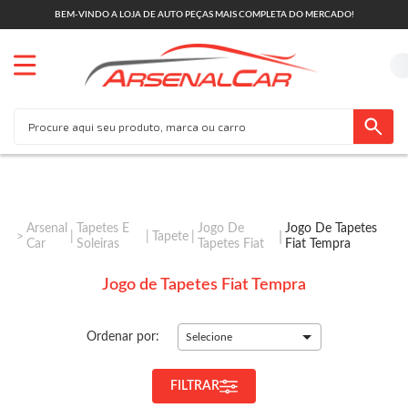
BEM-VINDO A LOJA DE AUTO PEÇAS MAIS COMPLETA DO MERCADO!
Arsenal
Tapetes E
Jogo De
Jogo De Tapetes
Tapete
Car
Soleiras
Tapetes Fiat
Fiat Tempra
Jogo de Tapetes Fiat Tempra
Ordenar por:
Selecione
FILTRAR