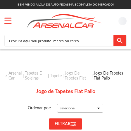
BEM-VINDO A LOJA DE AUTO PEÇAS MAIS COMPLETA DO MERCADO!
Arsenal
Tapetes E
Jogo De
Jogo De Tapetes
Tapete
Car
Soleiras
Tapetes Fiat
Fiat Palio
Jogo de Tapetes Fiat Palio
Ordenar por:
Selecione
FILTRAR