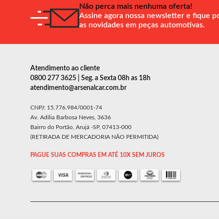
Não perca mais nenhuma oferta!
Assine agora nossa newsletter e fique p
as novidades em peças automotivas.
Atendimento ao cliente
0800 277 3625 | Seg. a Sexta 08h as 18h
atendimento@arsenalcar.com.br
CNPJ: 15.776.984/0001-74
Av. Adília Barbosa Neves, 3636
Bairro do Portão, Arujá -SP, 07413-000
(RETIRADA DE MERCADORIA NÃO PERMITIDA)
PAGUE SUAS COMPRAS EM ATÉ 10X SEM JUROS