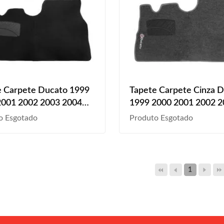
e Carpete Ducato 1999
Tapete Carpete Cinza 
2001 2002 2003 2004
1999 2000 2001 2002 
2006 2007 2008 2009
2004 2005 2006 2007 
o Esgotado
Produto Esgotado
011 Preto Logo
2009 2010 2011 Logo B
do
1