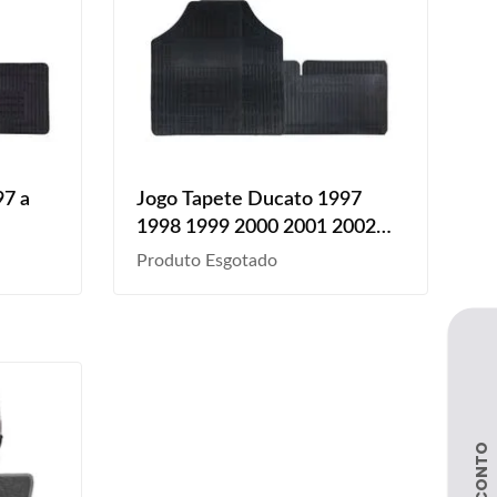
97 a
Jogo Tapete Ducato 1997
1998 1999 2000 2001 2002
2003 2004 2005 A 2023 4
Produto Esgotado
Peças