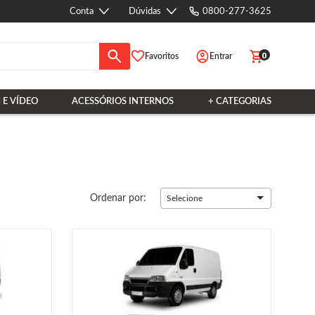
Conta
Dúvidas
0800-277-3625
0
Favoritos
Entrar
 E VÍDEO
ACESSÓRIOS INTERNOS
+ CATEGORIAS
Ordenar por:
Selecione