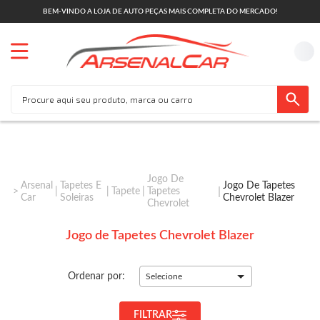
BEM-VINDO A LOJA DE AUTO PEÇAS MAIS COMPLETA DO MERCADO!
Jogo De
Arsenal
Tapetes E
Jogo De Tapetes
Tapete
Tapetes
Car
Soleiras
Chevrolet Blazer
Chevrolet
Jogo de Tapetes Chevrolet Blazer
Ordenar por:
Selecione
FILTRAR