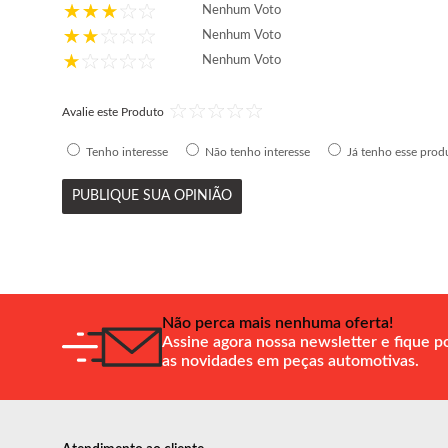
Nenhum Voto
Nenhum Voto
Nenhum Voto
Avalie este Produto
Tenho interesse
Não tenho interesse
Já tenho esse prod
PUBLIQUE SUA OPINIÃO
Não perca mais nenhuma oferta!
Assine agora nossa newsletter e fique p
as novidades em peças automotivas.