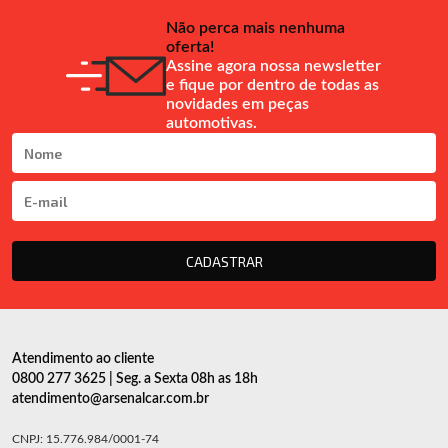
Não perca mais nenhuma
oferta!
Assine agora nossa newsletter
e fique por dentro de todas as
novidades em peças
automotivas.
CADASTRAR
Atendimento ao cliente
0800 277 3625 | Seg. a Sexta 08h as 18h
atendimento@arsenalcar.com.br
CNPJ: 15.776.984/0001-74