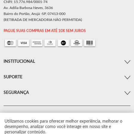
CNPJ: 15.776.984/0001-74
Av. Adília Barbosa Neves, 3636
Bairro do Portão, Arujá -SP, 07413-000
(RETIRADA DE MERCADORIA NÃO PERMITIDA)
PAGUE SUAS COMPRAS EM ATÉ 10X SEM JUROS
INSTITUCIONAL
SUPORTE
SEGURANÇA
Utilizamos cookies para oferecer melhor experiência, melhorar o
© Arsenal Car. Todos os direitos reservados.
desempenho, analizar como você interage em nosso site e
Proibida reprodução total ou parcial. Preços e estoque sujeito a alterações sem
personalizar conteúdo.