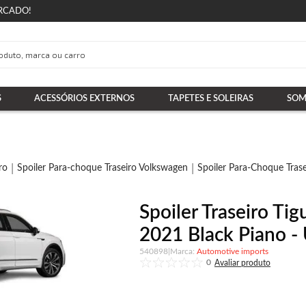
RCADO!
S
ACESSÓRIOS EXTERNOS
TAPETES E SOLEIRAS
SOM
ro
Spoiler Para-choque Traseiro Volkswagen
Spoiler Para-Choque Tras
Spoiler Traseiro T
2021 Black Piano - 
540898
|
Automotive imports
0