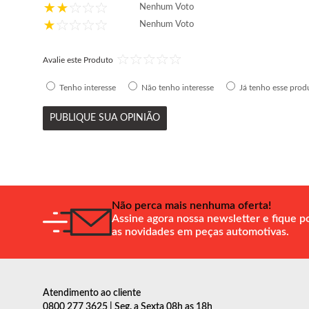
Nenhum Voto
Nenhum Voto
Avalie este Produto
Tenho interesse
Não tenho interesse
Já tenho esse prod
PUBLIQUE SUA OPINIÃO
Não perca mais nenhuma oferta!
Assine agora nossa newsletter e fique p
as novidades em peças automotivas.
Atendimento ao cliente
0800 277 3625 | Seg. a Sexta 08h as 18h