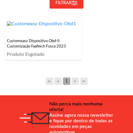
FILTRAR
Customeasy Dispositivo Obd-II
Customização Faaftech Fusca 2023
Produto Esgotado
1
Não perca mais nenhuma
oferta!
Assine agora nossa newsletter
e fique por dentro de todas as
novidades em peças
automotivas.