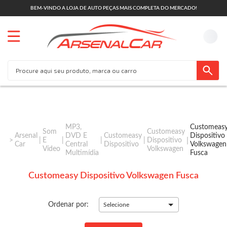
BEM-VINDO A LOJA DE AUTO PEÇAS MAIS COMPLETA DO MERCADO!
MP3,
Customeas
Som
Customeasy
Arsenal
DVD E
Customeasy
Dispositivo
E
Dispositivo
Car
Central
Dispositivo
Volkswagen
Vídeo
Volkswagen
Multimídia
Fusca
Customeasy Dispositivo Volkswagen Fusca
Ordenar por:
Selecione