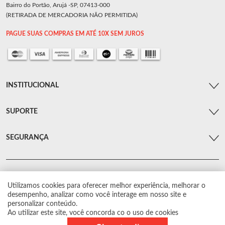
Bairro do Portão, Arujá -SP, 07413-000
(RETIRADA DE MERCADORIA NÃO PERMITIDA)
PAGUE SUAS COMPRAS EM ATÉ 10X SEM JUROS
INSTITUCIONAL
SUPORTE
SEGURANÇA
Utilizamos cookies para oferecer melhor experiência, melhorar o
© Arsenal Car. Todos os direitos reservados.
desempenho, analizar como você interage em nosso site e
Proibida reprodução total ou parcial. Preços e estoque sujeito a alterações sem
personalizar conteúdo.
aviso prévio.
Ao utilizar este site, você concorda co o uso de cookies