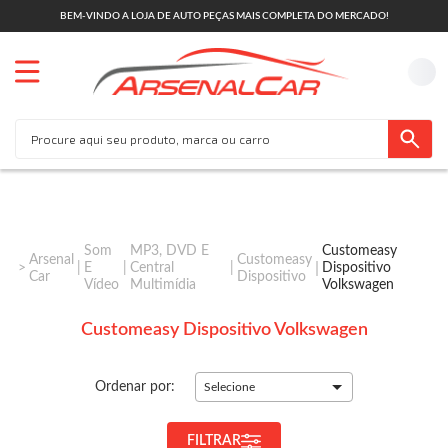
BEM-VINDO A LOJA DE AUTO PEÇAS MAIS COMPLETA DO MERCADO!
Som
MP3, DVD E
Customeasy
Arsenal
Customeasy
E
Central
Dispositivo
Car
Dispositivo
Vídeo
Multimídia
Volkswagen
Customeasy Dispositivo Volkswagen
Ordenar por:
Selecione
FILTRAR