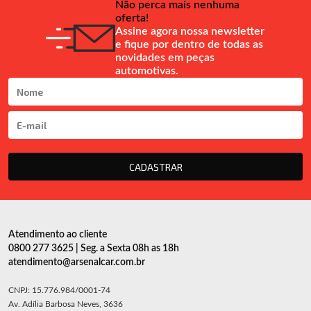
Não perca mais nenhuma
oferta!
Assine agora nossa newsletter
e fique por dentro de todas as
novidades em peças
automotivas.
CADASTRAR
Atendimento ao cliente
0800 277 3625 | Seg. a Sexta 08h as 18h
atendimento@arsenalcar.com.br
CNPJ: 15.776.984/0001-74
Av. Adília Barbosa Neves, 3636