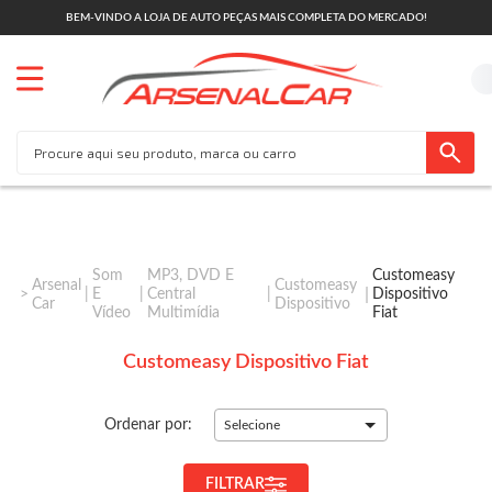
BEM-VINDO A LOJA DE AUTO PEÇAS MAIS COMPLETA DO MERCADO!
Som
MP3, DVD E
Customeasy
Arsenal
Customeasy
E
Central
Dispositivo
Car
Dispositivo
Vídeo
Multimídia
Fiat
Customeasy Dispositivo Fiat
Ordenar por:
Selecione
FILTRAR