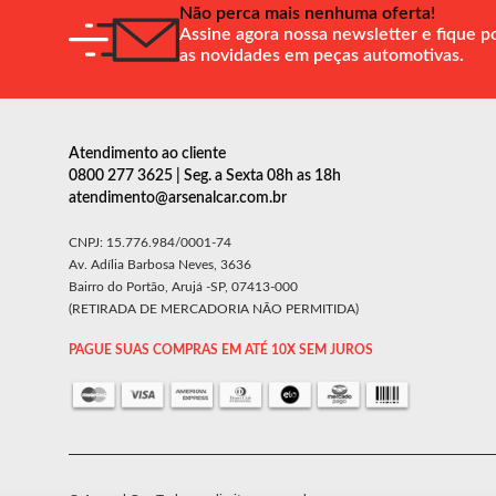
Não perca mais nenhuma oferta!
Assine agora nossa newsletter e fique p
as novidades em peças automotivas.
Atendimento ao cliente
0800 277 3625 | Seg. a Sexta 08h as 18h
atendimento@arsenalcar.com.br
CNPJ: 15.776.984/0001-74
Av. Adília Barbosa Neves, 3636
Bairro do Portão, Arujá -SP, 07413-000
(RETIRADA DE MERCADORIA NÃO PERMITIDA)
PAGUE SUAS COMPRAS EM ATÉ 10X SEM JUROS