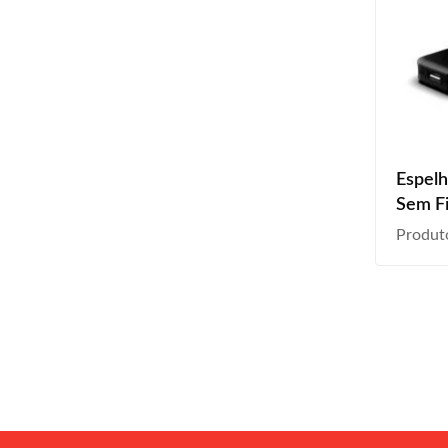
Espel
Sem Fi
Playto
Produt