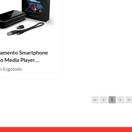
hamento Smartphone
o Media Player
air+ Cobalt 2016 A 2020
o Esgotado
1