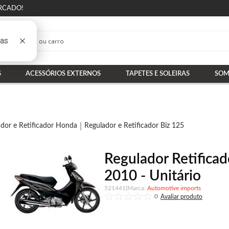
RCADO!
S
ACESSÓRIOS EXTERNOS
TAPETES E SOLEIRAS
SOM
dor e Retificador Honda
Regulador e Retificador Biz 125
Regulador Retifica
2010 - Unitário
521441
|
Automotive imports
0