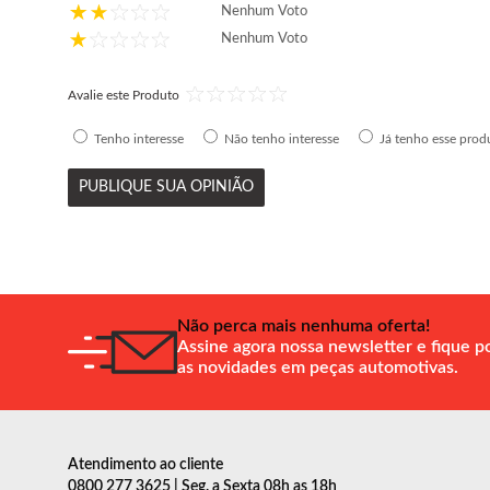
Nenhum Voto
Nenhum Voto
Avalie este Produto
Tenho interesse
Não tenho interesse
Já tenho esse prod
PUBLIQUE SUA OPINIÃO
Não perca mais nenhuma oferta!
Assine agora nossa newsletter e fique p
as novidades em peças automotivas.
Atendimento ao cliente
0800 277 3625 | Seg. a Sexta 08h as 18h