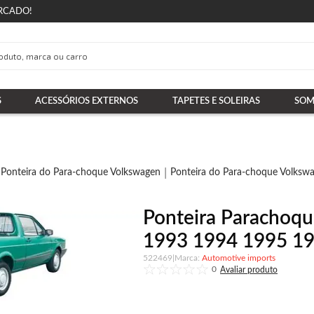
RCADO!
S
ACESSÓRIOS EXTERNOS
TAPETES E SOLEIRAS
SOM
Ponteira do Para-choque Volkswagen
Ponteira do Para-choque Volkswa
Ponteira Parachoque
1993 1994 1995 1
522469
|
Automotive imports
0