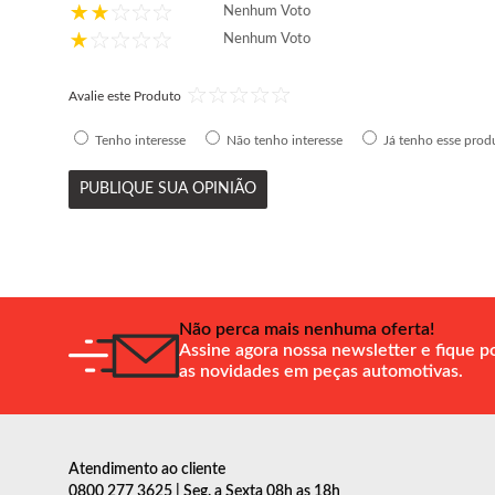
Nenhum Voto
Nenhum Voto
Avalie este Produto
Tenho interesse
Não tenho interesse
Já tenho esse prod
PUBLIQUE SUA OPINIÃO
Não perca mais nenhuma oferta!
Assine agora nossa newsletter e fique p
as novidades em peças automotivas.
Atendimento ao cliente
0800 277 3625 | Seg. a Sexta 08h as 18h