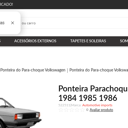
RCADO!
S
ACESSÓRIOS EXTERNOS
TAPETES E SOLEIRAS
SOM
Ponteira do Para-choque Volkswagen
Ponteira do Para-choque Volkswa
Ponteira Parachoque
1984 1985 1986
522511
|
Automotive imports
0