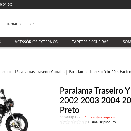
RCADO!
S
ACESSÓRIOS EXTERNOS
TAPETES E SOLEIRAS
SOM
raseiro
Para-lamas Traseiro Yamaha
Para-lamas Traseiro Ybr 125 Facto
Paralama Traseiro 
2002 2003 2004 2
Preto
520988
|
Automotive imports
0