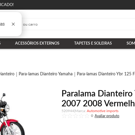
RCADO!
S
ACESSÓRIOS EXTERNOS
TAPETES E SOLEIRAS
SOM
ianteiro
Para-lamas Dianteiro Yamaha
Para-lamas Dianteiro Ybr 125 F
Paralama Dianteir
2007 2008 Vermelh
520944
|
Automotive imports
0