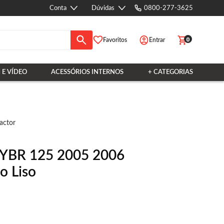
Conta
Dúvidas
0800-277-3625
0
Favoritos
Entrar
 E VÍDEO
ACESSÓRIOS INTERNOS
+ CATEGORIAS
actor
o YBR 125 2005 2006
o Liso