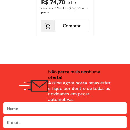
R$ 74,70
ou em até
2x
de
R$ 37,35
sem
juros
Comprar
Não perca mais nenhuma
oferta!
Assine agora nossa newsletter
e fique por dentro de todas as
novidades em peças
automotivas.