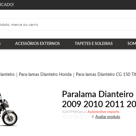
RCADO!
S
ACESSÓRIOS EXTERNOS
TAPETES E SOLEIRAS
SOM
ianteiro
Para-lamas Dianteiro Honda
Para-lamas Dianteiro CG 150 Ti
Paralama Dianteiro
2009 2010 2011 20
520799
|
Automotive imports
0