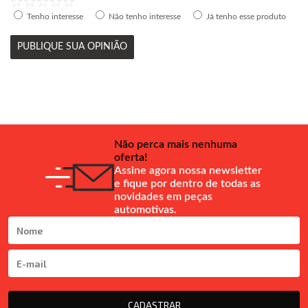
Tenho interesse
Não tenho interesse
Já tenho esse produto
PUBLIQUE SUA OPINIÃO
Não perca mais nenhuma
oferta!
Assine agora nossa newsletter
e fique por dentro de todas as
novidades em peças
automotivas.
CADASTRAR