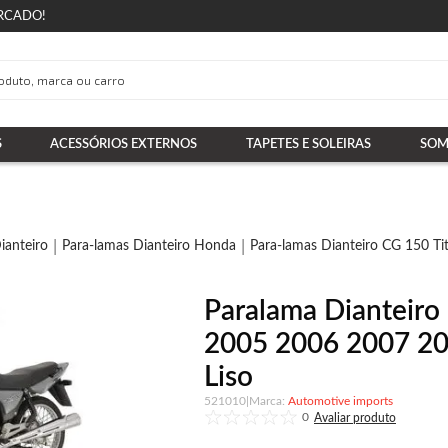
RCADO!
S
ACESSÓRIOS EXTERNOS
TAPETES E SOLEIRAS
SOM
ianteiro
Para-lamas Dianteiro Honda
Para-lamas Dianteiro CG 150 Ti
Paralama Dianteiro
2005 2006 2007 20
Liso
521010
|
Automotive imports
0