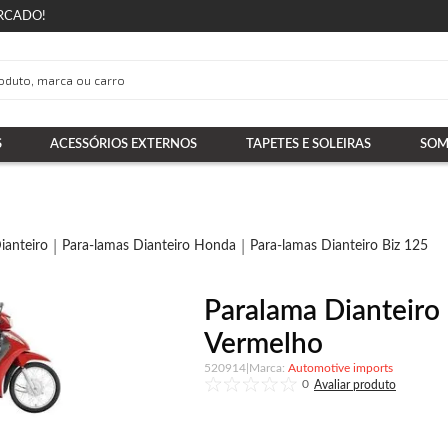
RCADO!
S
ACESSÓRIOS EXTERNOS
TAPETES E SOLEIRAS
SOM
ianteiro
Para-lamas Dianteiro Honda
Para-lamas Dianteiro Biz 125
Paralama Dianteiro
Vermelho
520914
|
Automotive imports
0