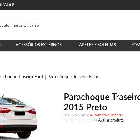
RCADO!
S
ACESSÓRIOS EXTERNOS
TAPETES E SOLEIRAS
SOM
a-choque Traseiro Ford
Para-choque Traseiro Focus
Parachoque Traseir
2015 Preto
310825
|
Automotive imports
0