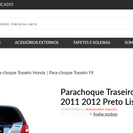
RCADO!
S
ACESSÓRIOS EXTERNOS
TAPETES E SOLEIRAS
SOM
a-choque Traseiro Honda
Para-choque Traseiro Fit
Parachoque Traseir
2011 2012 Preto Lis
534832
|
Automotive imports
0