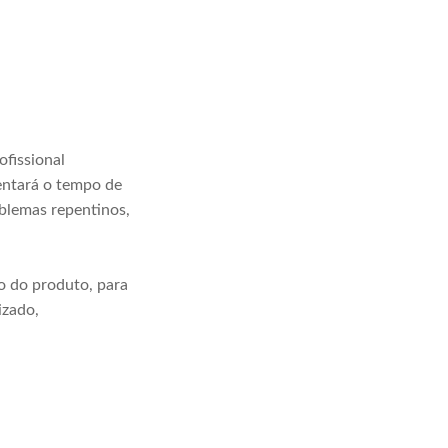
ofissional
entará o tempo de
oblemas repentinos,
o do produto, para
izado,