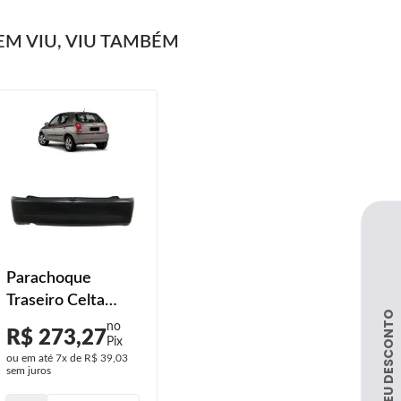
M VIU, VIU TAMBÉM
Parachoque
Traseiro Celta
2007 2008 2009
R$ 273,27
2010 2011 2012
ou em até
7x
de
R$ 39,03
2013 2014 2015
sem juros
2016 Preto