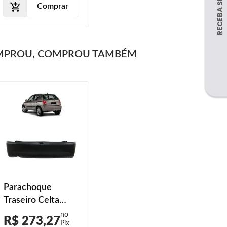
Comprar
MPROU, COMPROU TAMBÉM
Parachoque
Traseiro Celta
2007 2008 2009
R$ 273,27
2010 2011 2012