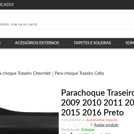
RCADO!
S
ACESSÓRIOS EXTERNOS
TAPETES E SOLEIRAS
SOM
a-choque Traseiro Chevrolet
Para-choque Traseiro Celta
Parachoque Traseir
2009 2010 2011 2
2015 2016 Preto
310926
|
Automotive imports
0
Produto em:
Estoque