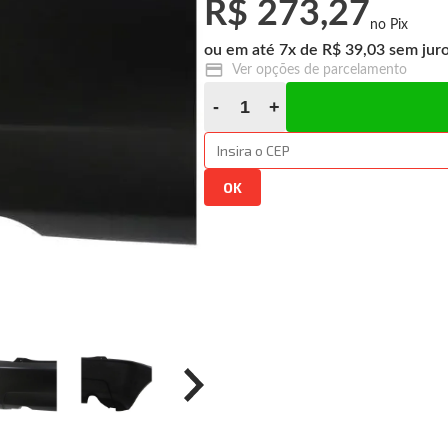
R$ 273,27
7
x
R$ 39,03
Ver opções de parcelamento