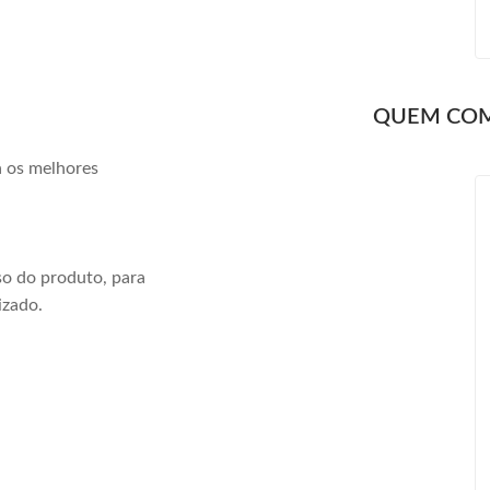
QUEM CO
a os melhores
o do produto, para
izado.