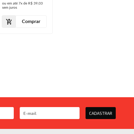
ou em até
7x
de
R$ 39,03
2013 2014 2015
sem juros
2016 Preto
Comprar
CADASTRAR